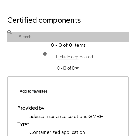
Certified components
0
-
0
of
0
items
Include deprecated
0
-
0
of
0
Add to favorites
Provided by
adesso insurance solutions GMBH
Type
Containerized application