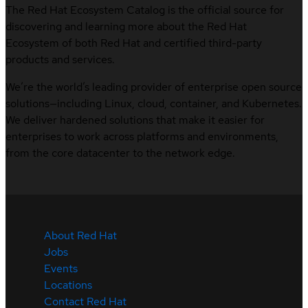
The Red Hat Ecosystem Catalog is the official source for
discovering and learning more about the Red Hat
Ecosystem of both Red Hat and certified third-party
products and services.
We’re the world’s leading provider of enterprise open source
solutions—including Linux, cloud, container, and Kubernetes.
We deliver hardened solutions that make it easier for
enterprises to work across platforms and environments,
from the core datacenter to the network edge.
About Red Hat
Jobs
Events
Locations
Contact Red Hat